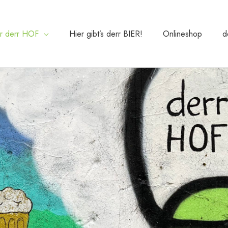
r derr HOF
Hier gibt’s derr BIER!
Onlineshop
d