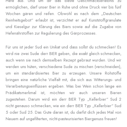
Hefe aus. Und um dir das beste Geschmackserlebnis zu
ermöglichen, darf unser Bier in Ruhe und ohne Druck vier bis fünf
Wochen gären und reifen. Obwohl es nach dem „Deutschen
Reinheitsgebot“ erlaubt ist, verzichtet er auf Kunststoffgranulate
und Kieselgur zur Klärung des Biers sowie auf die Zugabe von
Hefenährstoffen zur Regulierung des Gärprozesses.
Für uns ist jeder Sud ein Unikat und dass sollst du schmecken! Es
wird nie zwei Sude derr BIER geben, die exakt gleich schmecken,
auch wenn sie nach demselben Rezept gebraut wurden. Und wir
werden uns hüten, verschiedene Sude zu mischen (verschneiden),
um ein standardisiertes Bier zu erzeugen. Unsere Rohstoffe
bringen eine natürliche Vielfalt mit, die sich aus Witterungs- und
Verarbeitungseinflüssen ergeben. Was bei Wein schon lange ein
Prädikatsmerkmal ist, möchten wir auch unseren Bieren
zugestehen. Darum wird ein derr BIER Typ „Kellerbier“ Sud 2
nicht genauso schmecken, wie ein
derr BIER Typ „Kellerbier“ Sud
5 oder Sud 25. Das Gute daran ist, du darfst dich jedes Mal von
Neuem auf ungefilterten, nicht-pasteurisierten Biergenuss freuen!